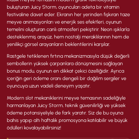
buluşturan Juicy Storm, oyuncuları adeta bir vitamin
festivaline davet eder. Ekranın her yerinden fışkıran taze
meyve animasyonları ve enerjik ses efektleri, oyunun
temelini oluşturan canlı atmosferi pekiştirir. Neon ışıklarla
desteklenmiş arayüz, hem nostalji meraklılarının hem de
yenilikçi görsel arayanların beklentilerini karşılar.
Rastgele tetiklenen fırtına mekanizmasıyla düşük değerli
sembollerin yüksek çarpanlara dönüşmesini sağlayan
bonus modu, oyunun en dikkat çekici özelliğidir. Ayrıca
içeriğin geri ödeme oranı dengeli bir dağılım sergiler ve
oyuncuya uzun vadeli deneyim yaşatır.
Modern slot mekaniklerini meyve temasının sadeliğiyle
harmanlayan Juicy Storm, teknik güvenilirliği ve yüksek
ödeme potansiyeliyle de fark yaratır. Siz de bu oyuna
bahis yapıp altı haftalık promosyona katılabilir ve büyük
ödülleri kovalayabilirsiniz!