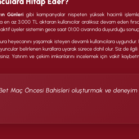
culara Hitap Eder?
tın Günleri
gibi kampanyalar nispeten yüksek hacimli işlemle
a en az 3.000 TL aktaran kullanıcılar aralıksız devam eden fırsa
n aktif üyeler sistemin gece saat 01:00 civarında duyurduğu sonuç
ura heyecanını yaşamak isteyen devamlı kullanıcılara uygundur. D
uncular belirlenen kurallara uyarak sürece dahil olur. Siz de ilgil
rsiniz. Yatırım ve çekim imkanlarını incelemek için vakit kayb
et Maç Öncesi Bahisleri
oluşturmak ve deneyim