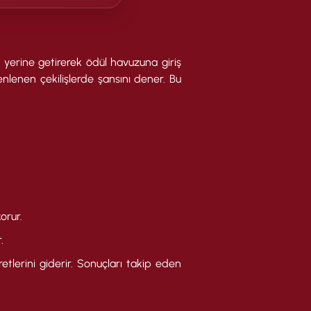
 yerine getirerek ödül havuzuna giriş
enen çekilişlerde şansını dener. Bu
.
orur.
.
retlerini giderir. Sonuçları takip eden