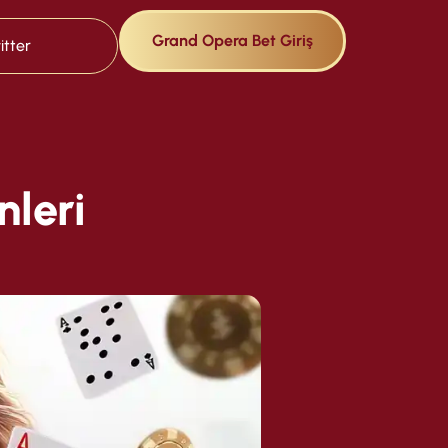
Grand Opera Bet Giriş
itter
nleri