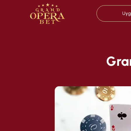
Uyg
Gran