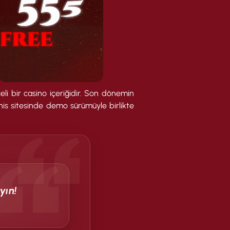
eli bir casino içeriğidir. Son dönemin
ahis sitesinde demo sürümüyle birlikte
yın!