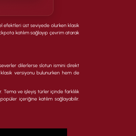
el efektleri üst seviyede olurken klasik
ckpota katılım sağlayıp çevrim atarak
everler dilerlerse slotun ismini direkt
em klasik versiyonu bulunurken hem de
Tema ve işleyiş türler içinde farklılık
püler içeriğine katılım sağlayabilir.