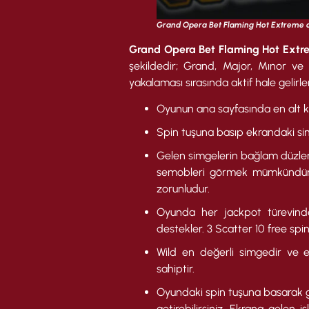
Grand Opera Bet Flaming Hot Extreme oyu
Grand Opera Bet Flaming Hot Extr
şekildedir; Grand, Major, Mınor ve
yakalaması sırasında aktif hale gelirl
Oyunun ana sayfasında en alt kıs
Spin tuşuna basıp ekrandaki simg
Gelen simgelerin bağlam düzleml
semobleri görmek mümkündür. 
zorunludur.
Oyunda her jackpot türevinde
destekler. 3 Scatter 10 free spi
Wild en değerli simgedir ve e
sahiptir.
Oyundaki spin tuşuna basarak ge
getirebilirsiniz. Ekrana gelen i