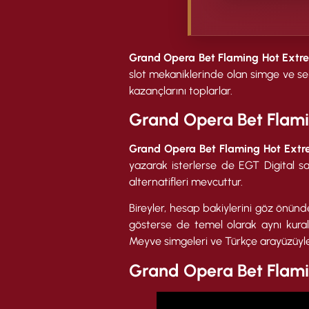
Grand Opera Bet Flaming Hot Extr
slot mekaniklerinde olan simge ve se
kazançlarını toplarlar.
Grand Opera Bet Flami
Grand Opera Bet Flaming Hot Ext
yazarak isterlerse de EGT Digital sa
alternatifleri mevcuttur.
Bireyler, hesap bakiylerini göz önünde
gösterse de temel olarak aynı kurall
Meyve simgeleri ve Türkçe arayüzüyle
Grand Opera Bet Flami