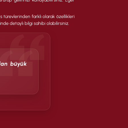
ürevlerinden farklı olarak özellikleri
e detaylı bilgi sahibi olabilirsiniz.
ulan büyük