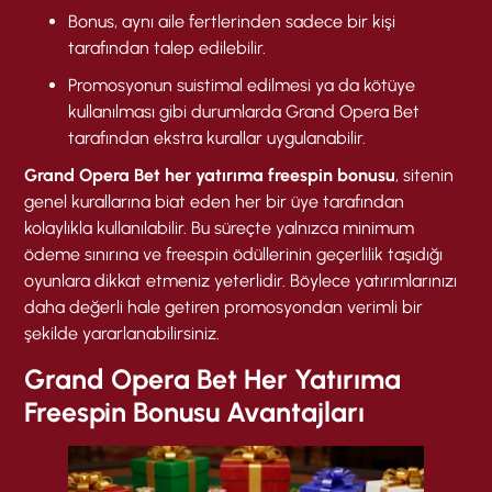
Bonus, aynı aile fertlerinden sadece bir kişi
tarafından talep edilebilir.
Promosyonun suistimal edilmesi ya da kötüye
kullanılması gibi durumlarda Grand Opera Bet
tarafından ekstra kurallar uygulanabilir.
Grand Opera Bet her yatırıma freespin bonusu
, sitenin
genel kurallarına biat eden her bir üye tarafından
kolaylıkla kullanılabilir. Bu süreçte yalnızca minimum
ödeme sınırına ve freespin ödüllerinin geçerlilik taşıdığı
oyunlara dikkat etmeniz yeterlidir. Böylece yatırımlarınızı
daha değerli hale getiren promosyondan verimli bir
şekilde yararlanabilirsiniz.
Grand Opera Bet Her Yatırıma
Freespin Bonusu Avantajları