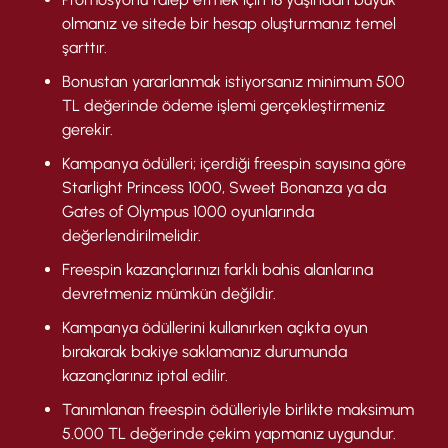
olmanız ve sitede bir hesap oluşturmanız temel
şarttır.
Bonustan yararlanmak istiyorsanız minimum 500
TL değerinde ödeme işlemi gerçekleştirmeniz
gerekir.
Kampanya ödülleri; içerdiği freespin sayısına göre
Starlight Princess 1000, Sweet Bonanza ya da
Gates of Olympus 1000 oyunlarında
değerlendirilmelidir.
Freespin kazançlarınızı farklı bahis alanlarına
devretmeniz mümkün değildir.
Kampanya ödüllerini kullanırken açıkta oyun
bırakarak bakiye saklamanız durumunda
kazançlarınız iptal edilir.
Tanımlanan freespin ödülleriyle birlikte maksimum
5.000 TL değerinde çekim yapmanız uygundur.