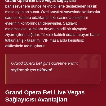
Grand Opera Bet Live Vegas sağlayıcısı
bahisseverlere güncel teknolojilerle desteklenen klasik
masa oyunları sunar. Özel arayüzü sayesinde katılımcılar
sadece kartlara odaklanıp lüks casino atmosferini
evlerinin konforundan deneyimler. Sağlayıcı
matematiksel kurallara dayanan adil bir altyapıda
ziyaretçilerini ağırlar. Yüksek kaliteli odalar arayan bahis
tutkunları şık tasarımlı VIP masalarda kesintisiz
etkileşimin tadını çıkarır.
Grand Opera Bet giriş adresine erişim
sağlamak için
tıklayın!
Grand Opera Bet Live Vegas
Sağlayıcısı Avantajları