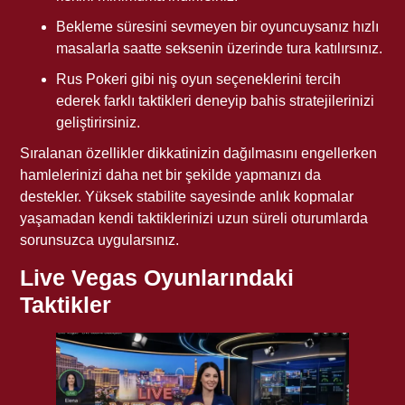
Bekleme süresini sevmeyen bir oyuncuysanız hızlı
masalarla saatte seksenin üzerinde tura katılırsınız.
Rus Pokeri gibi niş oyun seçeneklerini tercih
ederek farklı taktikleri deneyip bahis stratejilerinizi
geliştirirsiniz.
Sıralanan özellikler dikkatinizin dağılmasını engellerken
hamlelerinizi daha net bir şekilde yapmanızı da
destekler. Yüksek stabilite sayesinde anlık kopmalar
yaşamadan kendi taktiklerinizi uzun süreli oturumlarda
sorunsuzca uygularsınız.
Live Vegas Oyunlarındaki
Taktikler