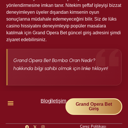
yönlendirmesine imkan tanır. Nitekim şeffaf işleyişi bizzat
deneyimleyen üyeler dışarıdan kimsenin oyun
sonuçlarına müdahale edemeyeceğini bilir. Siz de lüks
casino hissiyatını deneyimleyip popüler masalara
katılmak için Grand Opera Bet güncel giriş adresini şimdi
ziyaret edebilirsiniz.
Grand Opera Bet Bomba Oran Nedir?
hakkında bilgi sahibi olmak için linke tıklayın!
Blog
İletişim
Grand Opera Bet
Giriş
Slot Oyunları
Para Çekme
Çerez Politikası