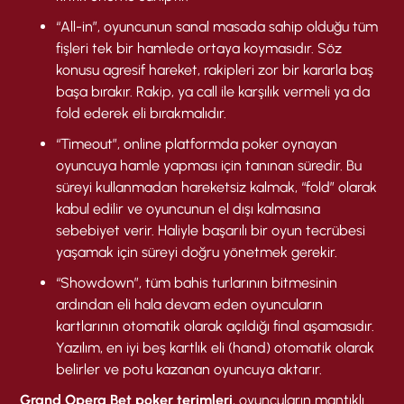
“All-in”, oyuncunun sanal masada sahip olduğu tüm
fişleri tek bir hamlede ortaya koymasıdır. Söz
konusu agresif hareket, rakipleri zor bir kararla baş
başa bırakır. Rakip, ya call ile karşılık vermeli ya da
fold ederek eli bırakmalıdır.
“Timeout”, online platformda poker oynayan
oyuncuya hamle yapması için tanınan süredir. Bu
süreyi kullanmadan hareketsiz kalmak, “fold” olarak
kabul edilir ve oyuncunun el dışı kalmasına
sebebiyet verir. Haliyle başarılı bir oyun tecrübesi
yaşamak için süreyi doğru yönetmek gerekir.
“Showdown”, tüm bahis turlarının bitmesinin
ardından eli hala devam eden oyuncuların
kartlarının otomatik olarak açıldığı final aşamasıdır.
Yazılım, en iyi beş kartlık eli (hand) otomatik olarak
belirler ve potu kazanan oyuncuya aktarır.
Grand Opera Bet poker terimleri
, oyuncuların mantıklı