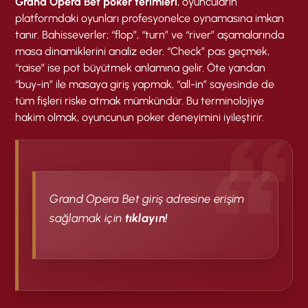
Grand Opera Bet poker terimleri
, oyuncuların
platformdaki oyunları profesyonelce oynamasına imkan
tanır. Bahisseverler; “flop”, “turn” ve “river” aşamalarında
masa dinamiklerini analiz eder. “Check” pas geçmek,
“raise” ise pot büyütmek anlamına gelir. Öte yandan
“buy-in” ile masaya giriş yapmak, “all-in” sayesinde de
tüm fişleri riske atmak mümkündür. Bu terminolojiye
hakim olmak, oyuncunun poker deneyimini iyileştirir.
Grand Opera Bet giriş adresine erişim
sağlamak için
tıklayın!