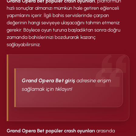
Grand Opera Bet popüler crash oyunları
, platformun
hızlı sonuçlar almanızı mümkün hale getiren eğlenceli
yapımlarını içerir. İlgili bahis servislerinde çarpan
değerinin hangi seviyeye ulaşacağını tahmin etmeniz
gerekir. Böylece oyun turuna başladıktan sonra doğru
zamanda bahislerinizi bozdurarak kazanç
sağlayabilirsiniz.
Grand Opera Bet giriş
adresine erişim
sağlamak için tıklayın!
Grand Opera Bet popüler crash oyunları
arasında