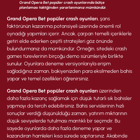
Grand Opera Bet popüler crash oyunlarında bütçe
planlaması taktiğinden yararlanmanız mümkündür.
Grand Opera Bet popüler crash oyunları
, şans
faktörünün kazanma potansiyeli üzerinde önemli rol
oynadığı yapımları içerir. Ancak, çarpan temelli içeriklerle
getiri elde ederken çeşitli stratejileri göz önünde
bulundurmanız da mümkündür. Örneğin, sitedeki crash
games türevlerinin birçoğu demo sürümleriyle birlikte
sunulur. Oyunlara deneme versiyonlarıyla erişim
sağladığınız zaman, bakiyenizden para eksilmeden bahis
yapar ve temel özellikleri öğrenirsiniz.
Grand Opera Bet popüler crash oyunları
üzerinden
daha fazla kazanç sağlamak için düşük tutarlı sık bahisler
yapmayı da tercih edebilirsiniz. Bahis servislerinin hızlı
sonuçlar verdiği düşünüldüğü zaman, yatırım miktarının
düşük seviyelerde tutulması mantıklı bir seçimdir. Bu
sayede oyunlarda daha fazla deneme yapar ve
kazandıran hamleleri kısa sürede saptarsınız. Akabinde