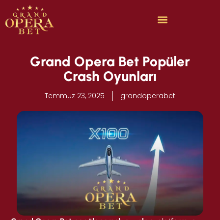
Grand Opera Bet Popüler
Crash Oyunları
Temmuz 23, 2025
grandoperabet