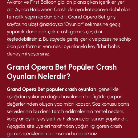
Aviator ve First Balloon gibi ön plana çıkan içerikler yer
alır. Ayrıca Halloween Crash de aynı kategoriye dahil olan
tematik yapımlardan biridir. Grand Opera Bet giriş
sayfasına ulaştığınızdaysa “Oyunlar” sekmesine geçiş
yaparak daha pek çok crash games çeşidini
keşfedebilirsiniz. Bu sayede geniş içerik yelpazesine sahip
olan platformun yeni nesil oyunlarıyla keyifli bir bahis
deneyimi yaşarsınız.
Grand Opera Bet Popüler Crash
Oyunları Nelerdir?
Grand Opera Bet popüler crash oyunları
, genellikle
aşağıdan yukarıya doğru havalanan bir figürle çarpan
değerlerinden oluşan yapımları kapsar. Söz konusu bahis
servislerinin bu denli tercih edilmelerinin temel nedeni,
kolay anlaşılır işleyişleri ve hızlı sonuçlar sunan yapılarıdır.
Aşağıda, site üyeleri tarafından yoğun ilgi gören crash
games içeriklerinin bir kısmını bulabilirsiniz: