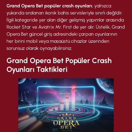
Grand Opera Bet popüler crash oyunları
, yalnızca
yukarıda sıralanan ikonik bahis servisleriyle sınırlı değildir.
İlgili kategoride yer alan diğer gelişmiş yapımlar arasında
Rocket Star ve Aviatrix Mr. First de yer alır. Üstelik, Grand
Opera Bet güncel giriş adresindeki çarpan oyunlarının
her birini mobil veya masaüstü cihazlar üzerinden
sorunsuz olarak oynayabilirsiniz.
Grand Opera Bet Popüler Crash
Oyunları Taktikleri