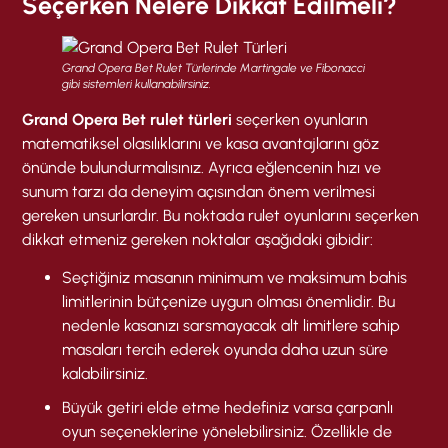
Seçerken Nelere Dikkat Edilmeli?
Grand Opera Bet Rulet Türlerinde Martingale ve Fibonacci
gibi sistemleri kullanabilirsiniz.
Grand Opera Bet rulet türleri
seçerken oyunların
matematiksel olasılıklarını ve kasa avantajlarını göz
önünde bulundurmalısınız. Ayrıca eğlencenin hızı ve
sunum tarzı da deneyim açısından önem verilmesi
gereken unsurlardır. Bu noktada rulet oyunlarını seçerken
dikkat etmeniz gereken noktalar aşağıdaki gibidir:
Seçtiğiniz masanın minimum ve maksimum bahis
limitlerinin bütçenize uygun olması önemlidir. Bu
nedenle kasanızı sarsmayacak alt limitlere sahip
masaları tercih ederek oyunda daha uzun süre
kalabilirsiniz.
Büyük getiri elde etme hedefiniz varsa çarpanlı
oyun seçeneklerine yönelebilirsiniz. Özellikle de