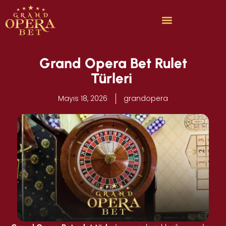
Grand Opera Bet Rulet
Türleri
Mayıs 18, 2026
grandopera