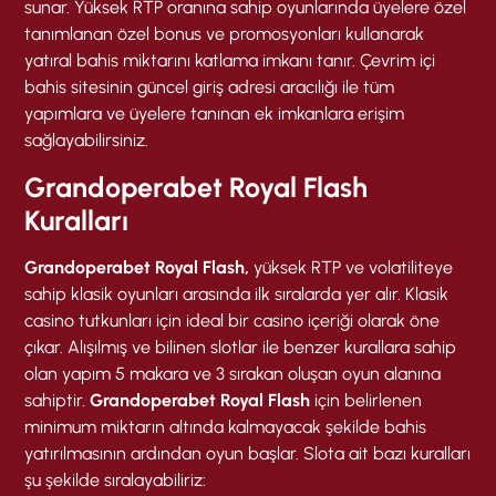
sunar. Yüksek RTP oranına sahip oyunlarında üyelere özel
tanımlanan özel bonus ve promosyonları kullanarak
yatıral bahis miktarını katlama imkanı tanır. Çevrim içi
bahis sitesinin güncel giriş adresi aracılığı ile tüm
yapımlara ve üyelere tanınan ek imkanlara erişim
sağlayabilirsiniz.
Grandoperabet Royal Flash
Kuralları
Grandoperabet Royal Flash,
yüksek RTP ve volatiliteye
sahip klasik oyunları arasında ilk sıralarda yer alır. Klasik
casino tutkunları için ideal bir casino içeriği olarak öne
çıkar. Alışılmış ve bilinen slotlar ile benzer kurallara sahip
olan yapım 5 makara ve 3 sırakan oluşan oyun alanına
sahiptir.
Grandoperabet Royal Flash
için belirlenen
minimum miktarın altında kalmayacak şekilde bahis
yatırılmasının ardından oyun başlar. Slota ait bazı kuralları
şu şekilde sıralayabiliriz: