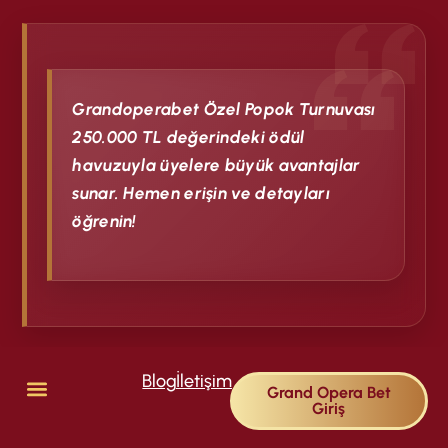
Grandoperabet Özel Popok Turnuvası
250.000 TL değerindeki ödül
havuzuyla üyelere büyük avantajlar
sunar. Hemen erişin ve detayları
öğrenin!
Blog
İletişim
Grand Opera Bet
Giriş