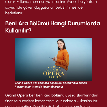
olarak kullanıcı memnuniyetini artırır. Ayrıca bu yöntem
sayesinde güven duygusunun pekiştirilmesi de
hedeflenir.
Beni Ara Bölümü Hangi Durumlarda
Kullanılır?
Grand Opera Bet beni ara bölümünü hesabınızla alakalı
herhangi bir işlemde kullanabilirsiniz.
Grand Opera Bet beni ara bölümü
üyelik işlemlerinden
finansal süreçlere kadar çeşitli durumlarda kullanılan bir
çağrı hizmetidir. Özellikle de hızlı çözüm gerektiren