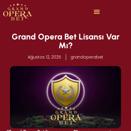
Grand Opera Bet Lisansı Var
Mı?
Ağustos 12, 2025
grandoperabet