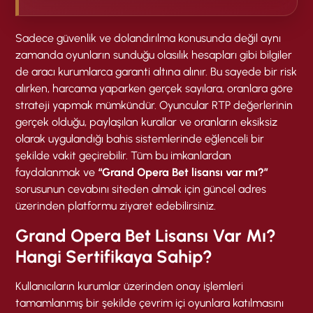
Sadece güvenlik ve dolandırılma konusunda değil aynı
zamanda oyunların sunduğu olasılık hesapları gibi bilgiler
de aracı kurumlarca garanti altına alınır. Bu sayede bir risk
alırken, harcama yaparken gerçek sayılara, oranlara göre
strateji yapmak mümkündür. Oyuncular RTP değerlerinin
gerçek olduğu, paylaşılan kurallar ve oranların eksiksiz
olarak uygulandığı bahis sistemlerinde eğlenceli bir
şekilde vakit geçirebilir. Tüm bu imkanlardan
faydalanmak ve
“Grand Opera Bet lisansı var mı?”
sorusunun cevabını siteden almak için güncel adres
üzerinden platformu ziyaret edebilirsiniz.
Grand Opera Bet Lisansı Var Mı?
Hangi Sertifikaya Sahip?
Kullanıcıların kurumlar üzerinden onay işlemleri
tamamlanmış bir şekilde çevrim içi oyunlara katılmasını