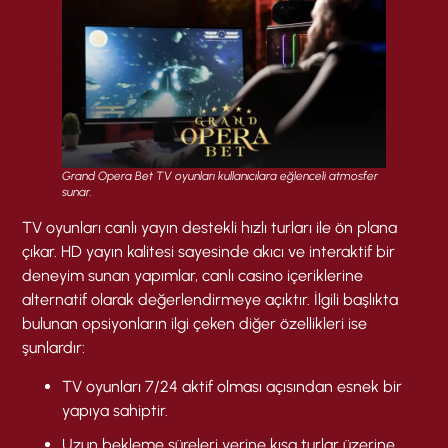
Grand Opera Bet TV oyunları kullanıcılara eğlenceli atmosfer
sunar.
TV oyunları canlı yayın destekli hızlı turları ile ön plana
çıkar. HD yayın kalitesi sayesinde akıcı ve interaktif bir
deneyim sunan yapımlar, canlı casino içeriklerine
alternatif olarak değerlendirmeye açıktır. İlgili başlıkta
bulunan opsiyonların ilgi çeken diğer özellikleri ise
şunlardır:
TV oyunları 7/24 aktif olması açısından esnek bir
yapıya sahiptir.
Uzun bekleme süreleri yerine kısa turlar üzerine